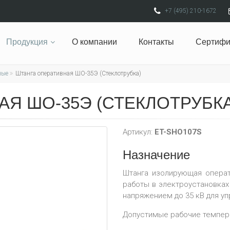
+7 (495) 210-1672
Продукция
О компании
Контакты
Сертифи
ные
Штанга оперативная ШО-35Э (Стеклотрубка)
Я ШО-35Э (СТЕКЛОТРУБКА
Артикул:
ET-SHO107S
Назначение
Штанга изолирующая операт
работы в электроустановках
напряжением до 35 кВ для у
Допустимые рабочие темпера