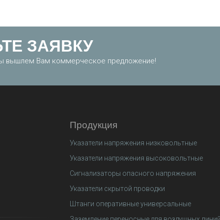
ТЕ ЗАЯВКУ
 мы вышлем Вам коммерческое предложение!
Продукция
Указатели напряжения низковольтные
Указатели напряжения высоковольтные
Сигнализаторы опасного напряжения
Указатели скрытой проводки
Штанги оперативные универсальные
Заземление переносные для воздушных лини