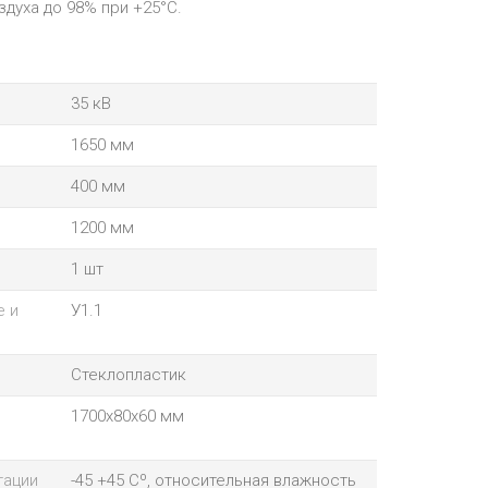
духа до 98% при +25°С.
35 кВ
1650 мм
400 мм
1200 мм
1 шт
е и
У1.1
Стеклопластик
1700x80x60 мм
тации
-45 +45 Сº, относительная влажность