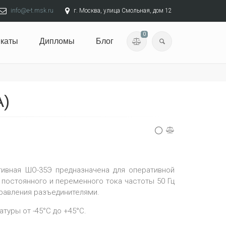
info@e-t.msk.ru
г. Москва, улица Смольная, дом 12
0
каты
Дипломы
Блог
)
ивная ШО-35Э предназначена для оперативной
 постоянного и переменного тока частоты 50 Гц
правления разъединителями.
туры от -45°С до +45°С.