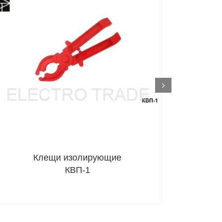
ET-SHO135
Next
Клещи изолирующие
КВП-1