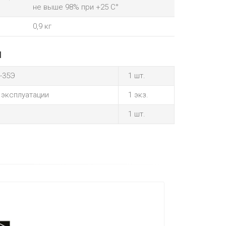
не выше 98% при +25 С°
0,9 кг
и
-35Э
1 шт.
 эксплуатации
1 экз.
1 шт.