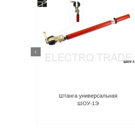
ET-SHO113
Prev
Штанга универсальная
ШОУ-1Э